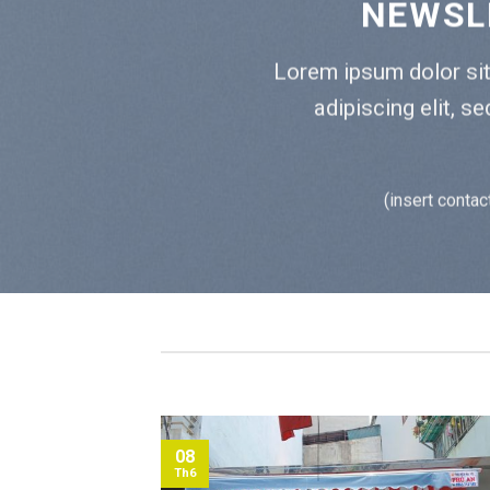
NEWSL
Lorem ipsum dolor si
adipiscing elit, 
(insert contac
08
Th6