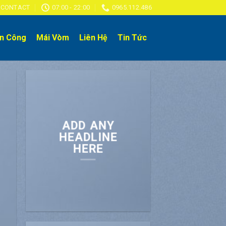
CONTACT
07:00 - 22:00
0965.112.486
an Công
Mái Vòm
Liên Hệ
Tin Tức
ADD ANY
HEADLINE
HERE
E