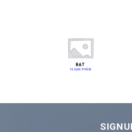
I XẾP
BẠT
ẢN PHẨM
16 SẢN PHẨM
SIGNU