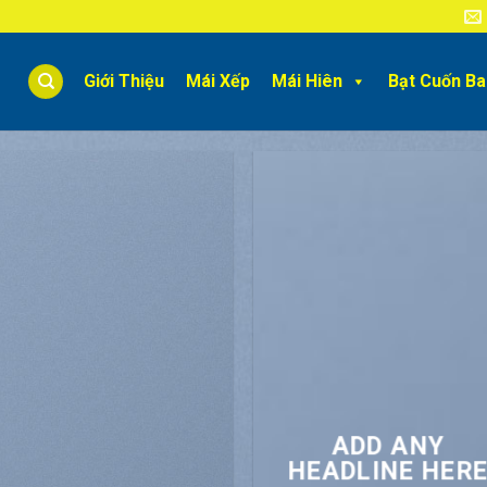
Giới Thiệu
Mái Xếp
Mái Hiên
Bạt Cuốn B
ADD ANY
N
HEADLINE HER