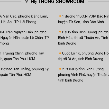
HỆ THÔNG SHOWROOM
46 Văn Cao, phường Đằng Lâm,
1 đường 11,KCN VSIP Bắc Nin
 Hải An, TP. Hải Phòng
huyện Từ Sơn, tỉnh Bắc Ninh
70A Trần Nguyên Hãn, phường
Đại lộ tỉnh Bình Dương, phườn
 Nguyên Hãn, quận Lê Chân, TP.
Bình Hòa, thị xã Thuận An, Tỉnh 
Phòng
Bình Dương
1 Trường Chinh, phường Tây
Quốc Lộ 1K, phường Đông Hò
h, quận Tân Phú, HCM
thị xã Dĩ An, tỉnh Bình Dương
 Bờ bao Tân Thắng, phường Kỳ
219 Đại lộ tỉnh Bình Dương,
 quận Tân Phú, HCM
phường Vĩnh Phú, huyện Thuận 
tỉnh Bình Dương