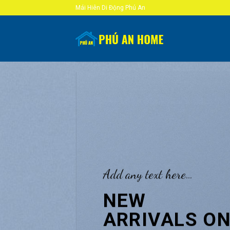
Skip
Mái Hiên Di Động Phú An
to
content
Add any text here…
NEW
ARRIVALS O