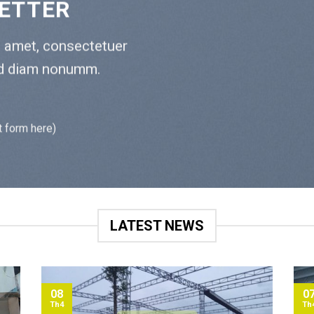
ETTER
t amet, consectetuer
sed diam nonumm.
t form here)
LATEST NEWS
08
0
Th4
Th