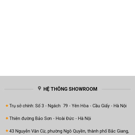
HỆ THÔNG SHOWROOM
Trụ sở chính: Số 3 - Ngách 79 - Yên Hòa - Cầu Giấy - Hà Nội
Thiên đường Bảo Sơn - Hoài Đức - Hà Nội
43 Nguyễn Văn Cừ, phường Ngô Quyền, thành phố Bắc Giang,