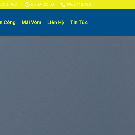
CONTACT
07:00 - 22:00
0965.112.486
an Công
Mái Vòm
Liên Hệ
Tin Tức