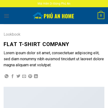
Skip
Mái Hiên Di Động Phú An
to
content
0
Lookbook
FLAT T-SHIRT COMPANY
Lorem ipsum dolor sit amet, consectetuer adipiscing elit,
sed diam nonummy nibh euismod tincidunt ut laoreet dolore
magna aliquam erat volutpat.