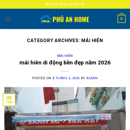
Skip
Mái Hiên Di Động Phú An
to
content
0
CATEGORY ARCHIVES:
MÁI HIÊN
MÁI HIÊN
mái hiên di động bền đẹp năm 2026
POSTED ON
8 THÁNG 6, 2026
BY
ADMIN
08
Th6