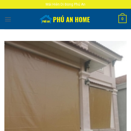
Skip
Mái Hiên Di Động Phú An
to
content
0