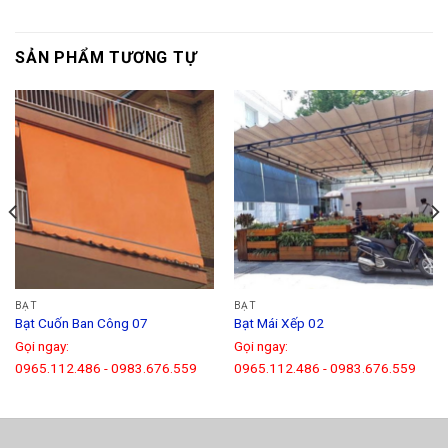
SẢN PHẨM TƯƠNG TỰ
BẠT
BẠT
Bạt Cuốn Ban Công 07
Bạt Mái Xếp 02
Gọi ngay:
Gọi ngay:
0965.112.486
-
0983.676.559
0965.112.486
-
0983.676.559