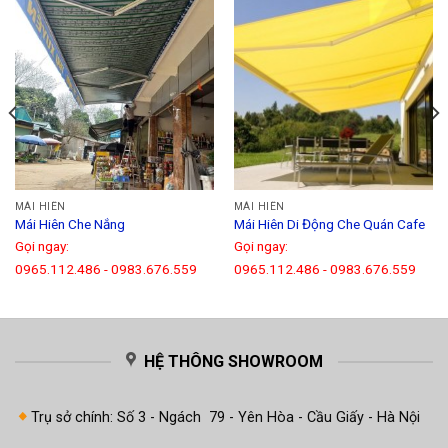
MÁI HIÊN
MÁI HIÊN
Mái Hiên Che Nắng
Mái Hiên Di Động Che Quán Cafe
Gọi ngay:
Gọi ngay:
0965.112.486
-
0983.676.559
0965.112.486
-
0983.676.559
HỆ THÔNG SHOWROOM
Trụ sở chính: Số 3 - Ngách 79 - Yên Hòa - Cầu Giấy - Hà Nội